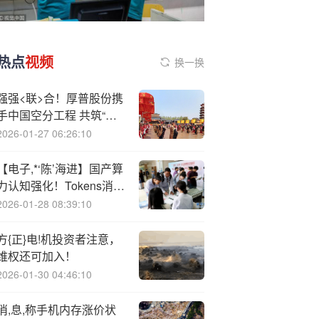
热点
视频
换一换
强强<联>合！厚普股份携
手中国空分工程 共筑“装
备+工程”一体化新生态
2026-01-27 06:26:10
【电子,*‘陈’海进】国产算
力认知强化！Tokens消耗
——AI需求侧核心逻辑正
2026-01-28 08:39:10
式向多模态大模型延展
方{正}电!机投资者注意，
维权还可加入！
2026-01-30 04:46:10
消,息,称手机内存涨价状