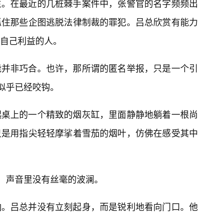
生。在最近的几桩棘手案件中，张警官的名字频频出
抓住那些企图逃脱法律制裁的罪犯。吕总欣赏有能力
到自己利益的人。
能并非巧合。也许，那所谓的匿名举报，只是一个引
，似乎已经咬钩。
起桌上的一个精致的烟灰缸，里面静静地躺着一根尚
只是用指尖轻轻摩挲着雪茄的烟叶，仿佛在感受其中
道，声音里没有丝毫的波澜。
响。吕总并没有立刻起身，而是锐利地看向门口。他