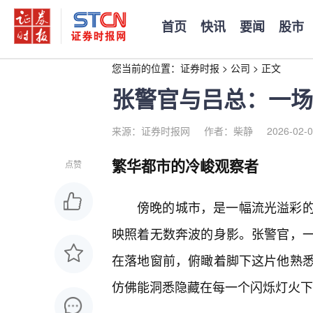
首页
快讯
要闻
股市
您当前的位置：
证券时报
>
公司
>
正文
张警官与吕总：一场
来源：证券时报网
作者：柴静
2026-02-0
繁华都市的冷峻观察者
点赞
傍晚的城市，是一幅流光溢彩
映照着无数奔波的身影。张警官，
在落地窗前，俯瞰着脚下这片他熟悉
仿佛能洞悉隐藏在每一个闪烁灯火下