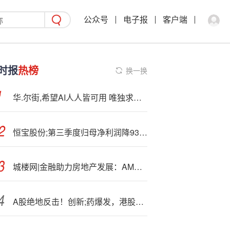
公众号
电子报
客户端
时报
热榜
换一换
华.尔街,希望AI人人皆可用 唯独求职者不行
恒宝股份;第三季度归母净利润降93%至194万元
城楼网|金融助力房地产发展：AMC积极‘参’与纾困，REITs构建闭环模式
A股绝地反击！创新;药爆发，港股通创新药ETF放量上探3.37%强势领跑！生猪价格显著回升，农牧渔ETF收涨超1%