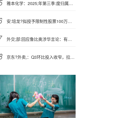
雅本化学：2025;年第三季:度归属于上市公司股东的净利润同比增长137.23%
安:培龙?拟授予限制性股票100万股 计划激励对象24人
外交;部:回应鲁比奥涉华言论：有关指责充满恶意、毫无根据
京东?外卖,：Q3环比投入收窄，拉新用户转化率接近50%